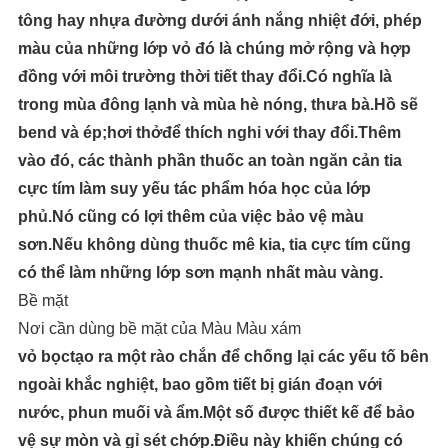
tông hay nhựa đường dưới ánh nắng nhiệt đới, phép
màu của những lớp vỏ đó là chúng mở rộng và hợp
đồng với môi trường thời tiết thay đổi.Có nghĩa là
trong mùa đông lạnh và mùa hè nóng, thưa bà.Hồ sẽ
bend và ép;hơi thởđể thích nghi với thay đổi.Thêm
vào đó, các thành phần thuốc an toàn ngăn cản tia
cực tím làm suy yếu tác phẩm hóa học của lớp
phủ.Nó cũng có lợi thêm của việc bảo vệ màu
sơn.Nếu không dùng thuốc mê kia, tia cực tím cũng
có thể làm những lớp sơn mạnh nhất màu vàng.
Bề mặt
Nơi cần dùng bề mặt của Màu Màu xám
vỏ bọctạo ra một rào chắn để chống lại các yếu tố bên
ngoài khắc nghiệt, bao gồm tiết bị gián đoạn với
nước, phun muối và ẩm.Một số được thiết kế để bảo
vệ sự mòn và gỉ sét chớp.Điều này khiến chúng có