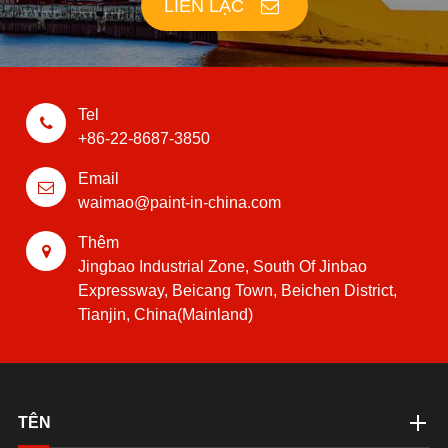
LIÊN LẠC
Tel
+86-22-8687-3850
Email
waimao@paint-in-china.com
Thêm
Jingbao Industrial Zone, South Of Jinbao
Expressway, Beicang Town, Beichen District,
Tianjin, China(Mainland)
TÊN