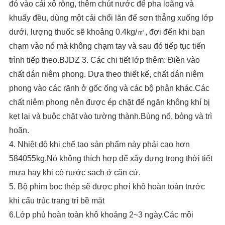
đó vào cái xô rỗng, thêm chút nước để pha loãng và
khuấy đều, dùng một cái chổi lăn để sơn thẳng xuống lớp
dưới, lượng thuốc sẽ khoảng 0.4kg/㎡, đợi đến khi bạn
chạm vào nó mà không chạm tay và sau đó tiếp tục tiến
trình tiếp theo.BJDZ 3. Các chi tiết lớp thêm: Điền vào
chất dán niêm phong. Dựa theo thiết kế, chất dán niêm
phong vào các rãnh ở gốc ống và các bộ phận khác.Các
chất niêm phong nên được ép chặt để ngăn không khí bị
kẹt lại và buộc chặt vào tường thành.Bùng nổ, bỏng và trì
hoãn.
4. Nhiệt độ khi chế tạo sản phẩm này phải cao hơn
584055kg.Nó không thích hợp để xây dựng trong thời tiết
mưa hay khi có nước sạch ở căn cứ.
5. Bộ phim bọc thép sẽ được phơi khô hoàn toàn trước
khi cấu trúc trang trí bề mặt
6.Lớp phủ hoàn toàn khô khoảng 2~3 ngày.Các môi