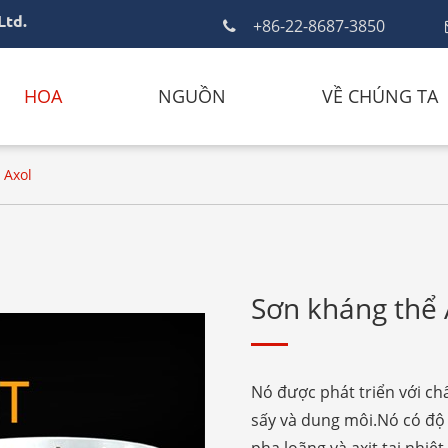
Ltd.
+86-22-8687-3850
HOA
NGUỒN
VỀ CHÚNG TA
 Axol
Sơn kháng thể 
Nó được phát triển với chất
sấy và dung môi.Nó có độ