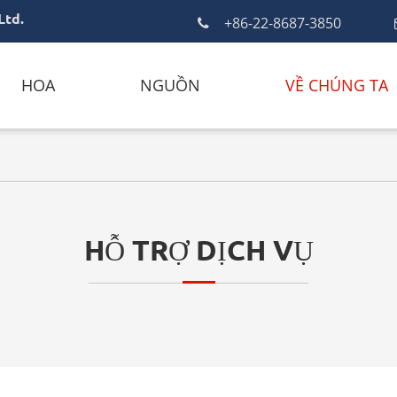
Ltd.
+86-22-8687-3850
HOA
NGUỒN
VỀ CHÚNG TA
HỖ TRỢ DỊCH VỤ