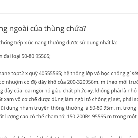
ờng ngoài của thùng chứa?
thống tiếp x úc nặng thường được sử dụng nhất là:
 đại loại 50-80 95565;
ne topt2 x quỹ 40555565; hệ thống lớp vỏ bọc chống gỉ sé
vô cơ nhuộm có độ dày khô.của 200-320956m. m theo môi trư
dày của loại ngòi nổ giàu chất phức-xy, không phải là nhỏ
 xám vô cơ chế được dùng làm ngòi tố chống gỉ sét, phải s
ũi dung nham truyền thống thường là 50-80 95m, m, trong 
hất lượng cao có thể chạm tới 150-200Rs-95565.m trong một