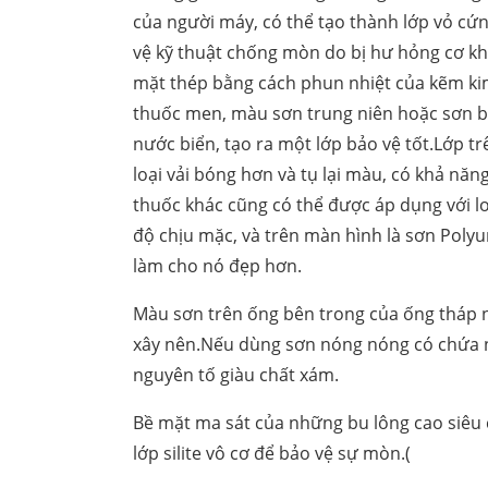
của người máy, có thể tạo thành lớp vỏ cứ
vệ kỹ thuật chống mòn do bị hư hỏng cơ kh
mặt thép bằng cách phun nhiệt của kẽm kim
thuốc men, màu sơn trung niên hoặc sơn bụ
nước biển, tạo ra một lớp bảo vệ tốt.Lớp tr
loại vải bóng hơn và tụ lại màu, có khả năn
thuốc khác cũng có thể được áp dụng với lo
độ chịu mặc, và trên màn hình là sơn Pol
làm cho nó đẹp hơn.
Màu sơn trên ống bên trong của ống tháp 
xây nên.Nếu dùng sơn nóng nóng có chứa nh
nguyên tố giàu chất xám.
Bề mặt ma sát của những bu lông cao siêu 
lớp silite vô cơ để bảo vệ sự mòn.(