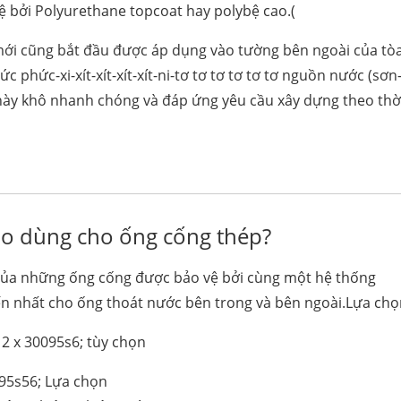
 bởi Polyurethane topcoat hay polybệ cao.(
ới cũng bắt đầu được áp dụng vào tường bên ngoài của tò
hức-xi-xít-xít-xít-xít-ni-tơ tơ tơ tơ tơ tơ nguồn nước (sơn-
này khô nhanh chóng và đáp ứng yêu cầu xây dựng theo thờ
ào dùng cho ống cống thép?
của những ống cống được bảo vệ bởi cùng một hệ thống
ến nhất cho ống thoát nước bên trong và bên ngoài.Lựa ch
 2 x 30095s6; tùy chọn
095s56; Lựa chọn