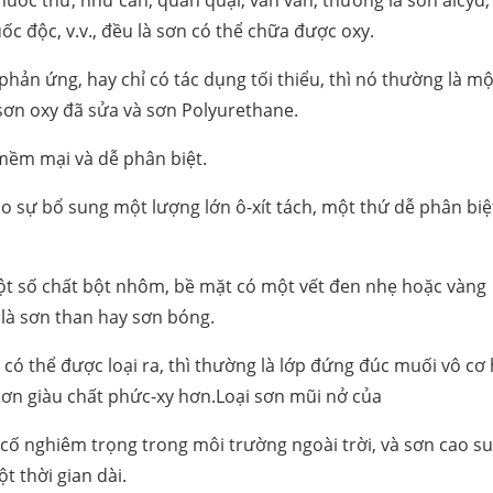
huốc thử, như cắn, quằn quại, vân vân, thường là sơn alcyd,
c độc, v.v., đều là sơn có thể chữa được oxy.
phản ứng, hay chỉ có tác dụng tối thiểu, thì nó thường là mộ
sơn oxy đã sửa và sơn Polyurethane.
 mềm mại và dễ phân biệt.
 sự bổ sung một lượng lớn ô-xít tách, một thứ dễ phân biệ
một số chất bột nhôm, bề mặt có một vết đen nhẹ hoặc vàng
là sơn than hay sơn bóng.
ó thể được loại ra, thì thường là lớp đứng đúc muối vô cơ
 sơn giàu chất phức-xy hơn.Loại sơn mũi nở của
 cố nghiêm trọng trong môi trường ngoài trời, và sơn cao su
t thời gian dài.