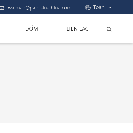
Toàn
waimao@paint-in-china.com
ĐỐM
LIÊN LẠC