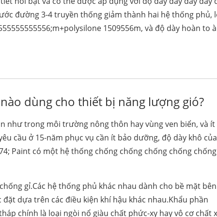
 tiết nổi bật và có thể được áp dụng với độ dày dày dày dày 
ước đường 3-4 truyền thống giảm thành hai hệ thống phủ, l
 7555555555556;m+polysilone 1509556m, và độ dày hoàn to 
ào dùng cho thiết bị năng lượng gió?
ần như trong môi trường nông thôn hay vùng ven biển, và ít
yêu cầu ở 15-năm phục vụ cần ít bảo dưỡng, độ dày khô của
 174; Paint có một hệ thống chống chống chống chống chống
 chống gỉ.Các hệ thống phủ khác nhau dành cho bề mặt bên
 đặt dựa trên các điều kiện khí hậu khác nhau.Khẩu phần
tháp chính là loại ngòi nổ giàu chất phức-xy hay vô cơ chất