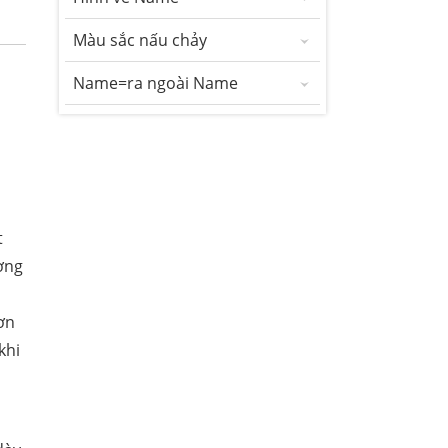
Màu sắc nấu chảy
Name=ra ngoài Name
t
ờng
ơn
khi