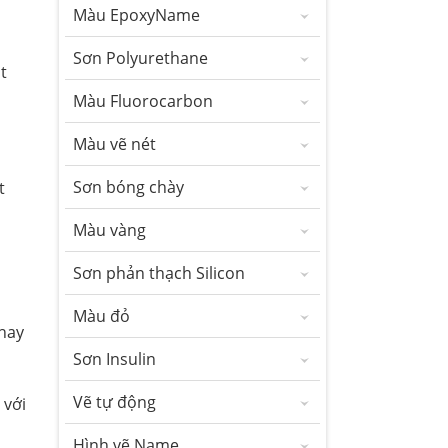
Màu EpoxyName
Sơn Polyurethane
t
Màu Fluorocarbon
Màu vẽ nét
Sơn bóng chày
t
Màu vàng
Sơn phản thạch Silicon
Màu đỏ
 hay
Sơn Insulin
Vẽ tự động
 với
Hình vẽ Name