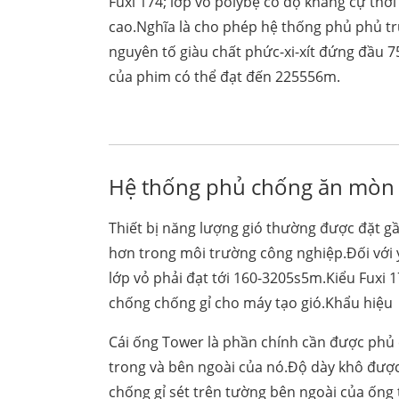
Fuxi 174; lớp vỏ polybệ có độ kháng cự thời
cao.Nghĩa là cho phép hệ thống phủ phủ tr
nguyên tố giàu chất phức-xi-xít đứng đầu
của phim có thể đạt đến 225556m.
Hệ thống phủ chống ăn mòn n
Thiết bị năng lượng gió thường được đặt g
hơn trong môi trường công nghiệp.Đối với 
lớp vỏ phải đạt tới 160-3205s5m.Kiểu Fuxi
chống chống gỉ cho máy tạo gió.Khẩu hiệu
Cái ống Tower là phần chính cần được phủ
trong và bên ngoài của nó.Độ dày khô được
chống gỉ sét trên tường bên ngoài của ống 