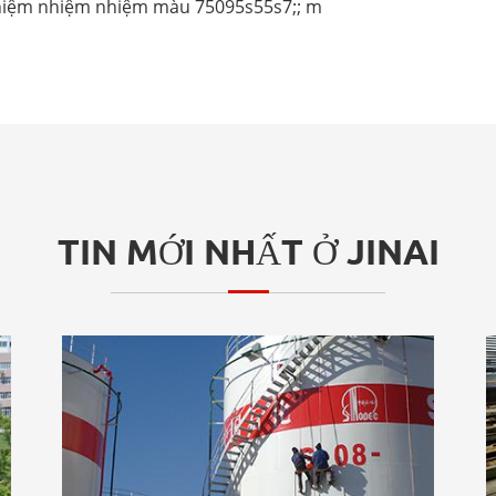
hiệm nhiệm nhiệm màu 75095s55s7;; m
TIN MỚI NHẤT Ở JINAI