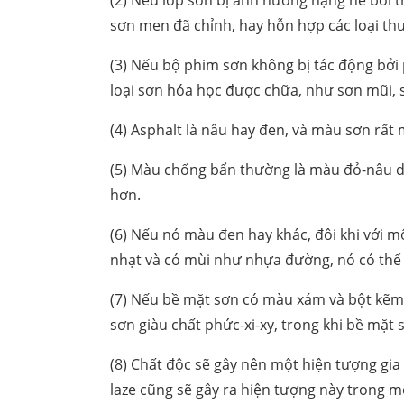
(2) Nếu lớp sơn bị ảnh hưởng nặng nề bởi t
sơn men đã chỉnh, hay hỗn hợp các loại thuố
(3) Nếu bộ phim sơn không bị tác động bởi 
loại sơn hóa học được chữa, như sơn mũi, 
(4) Asphalt là nâu hay đen, và màu sơn rất
(5) Màu chống bẩn thường là màu đỏ-nâu do
hơn.
(6) Nếu nó màu đen hay khác, đôi khi với 
nhạt và có mùi như nhựa đường, nó có thể 
(7) Nếu bề mặt sơn có màu xám và bột kẽm c
sơn giàu chất phức-xi-xy, trong khi bề mặt
(8) Chất độc sẽ gây nên một hiện tượng gia
laze cũng sẽ gây ra hiện tượng này trong mộ