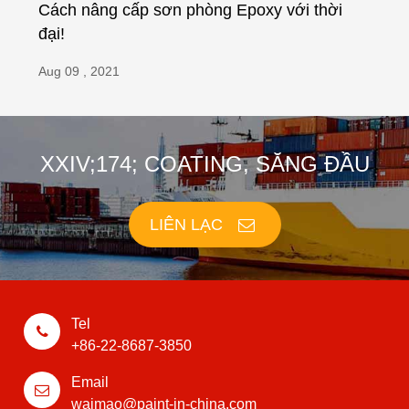
Cách nâng cấp sơn phòng Epoxy với thời
đại!
Aug 09 , 2021
XXIV;174; COATING, SĂNG ĐẦU
LIÊN LẠC
Tel
+86-22-8687-3850
Email
waimao@paint-in-china.com