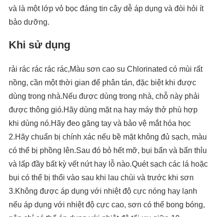
và là một lớp vỏ bọc đáng tin cậy dễ áp dụng và đòi hỏi ít
bảo dưỡng.
Khi sử dụng
rải rác rác rác rác,Màu sơn cao su Chlorinated có mùi rất
nồng, cần một thời gian để phân tán, đặc biệt khi được
dùng trong nhà.Nếu được dùng trong nhà, chỗ này phải
được thông gió.Hãy dùng mặt nạ hay máy thở phù hợp
khi dùng nó.Hãy đeo găng tay và bảo vệ mắt hóa học
2.Hãy chuẩn bị chính xác nếu bề mặt không đủ sạch, màu
có thể bị phồng lên.Sau đó bỏ hết mỡ, bụi bẩn và bẩn thỉu
và lấp đầy bất kỳ vết nứt hay lỗ nào.Quét sạch các lá hoặc
bụi có thể bị thổi vào sau khi lau chùi và trước khi sơn
3.Không được áp dụng với nhiệt độ cực nóng hay lạnh
nếu áp dụng với nhiệt độ cực cao, sơn có thể bong bóng,